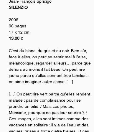
Jean-François Spricigo
SILENZIO
2006
96 pages
17 x 12 cm
13.00
 €
C’est du blanc, du gris et du noir. Bien sûr, 
face à elles, on peut se sentir mal à l’aise, 
mélancolique, regarder ailleurs… parce que 
dehors au moins il fait beau. On peut rire 
jaune parce qu’elles sonnent trop familier… 
on aime imaginer autre chose. […]
[…] On peut rire vert parce qu’elles rendent 
malade : pas de complaisance pour se 
prendre en pitié. / Mais ces photos, 
Monsieur, pourquoi ne pas leur sourire ? / 
Ces images, elles sont intimes comme des 
vacances en solitaire : il y a de l’eau et des 
vagues, grises à force d’être bleues. Et ces 