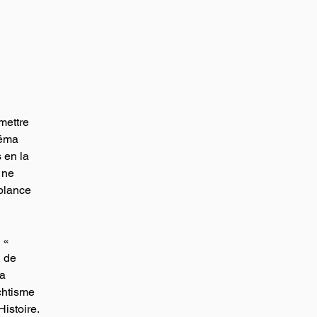
mettre 
néma 
 en la 
 ne 
blance 
 « 
 de 
a 
chtisme 
Histoire.