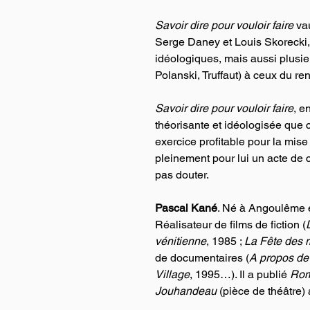
Savoir dire pour vouloir faire
 va
Serge Daney et Louis Skorecki, i
idéologiques, mais aussi plusi
Polanski, Truffaut) à ceux du r
Savoir dire pour vouloir faire
, e
théorisante et idéologisée que ce
exercice profitable pour la mise
pleinement pour lui un acte de cr
pas douter.
Pascal Kané
. Né à Angoulême e
Réalisateur de films de fiction (
vénitienne
, 1985 ; 
La Fête des 
de documentaires (
A propos de 
Village
, 1995…). Il a publié 
Rom
Jouhandeau
 (pièce de théâtre)