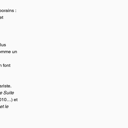
orains : 
et 
 
lus 
 comme un 
n font 
riste. 
e Suite 
2010…) et 
t le 