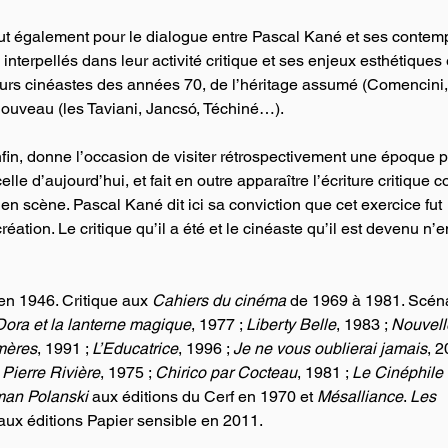
ut également pour le dialogue entre Pascal Kané et ses contemp
nterpellés dans leur activité critique et ses enjeux esthétiques 
eurs cinéastes des années 70, de l’héritage assumé (Comencini,
enouveau (les Taviani, Jancsó, Téchiné…).
nfin, donne l’occasion de visiter rétrospectivement une époque p
lle d’aujourd’hui, et fait en outre apparaître l’écriture critique
 en scène. Pascal Kané dit ici sa conviction que cet exercice fut 
éation. Le critique qu’il a été et le cinéaste qu’il est devenu n’e
n 1946. Critique aux
 Cahiers du cinéma
 de 1969 à 1981. Scéna
Dora et la lanterne magique
, 1977 ; 
Liberty Belle
, 1983 ; 
Nouvell
mères
, 1991 ; 
L’Educatrice
, 1996 ; 
Je ne vous oublierai jamais
, 
Pierre Rivière
, 1975 ; 
Chirico par Cocteau
, 1981 ; 
Le Cinéphile e
an Polanski
 aux éditions du Cerf en 1970 et 
Mésalliance
. 
Les 
 aux éditions Papier sensible en 2011.