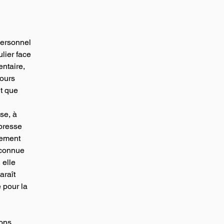
personnel 
lier face 
ntaire, 
ours 
nt que 
se, à 
presse 
dement 
reconnue 
 elle 
raît 
 pour la 
ons 