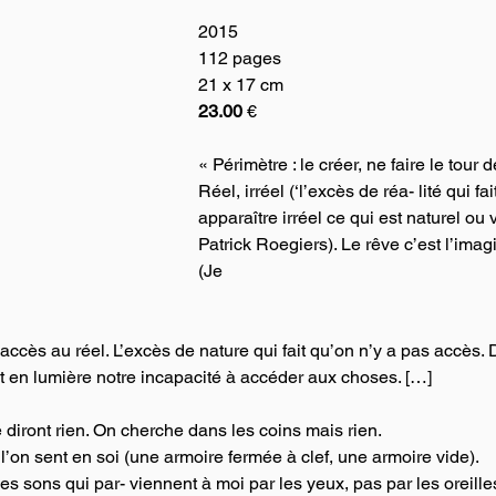
2015
112 pages
21 x 17 cm
23.00
 €
« Périmètre : le créer, ne faire le tour d
Réel, irréel (‘l’excès de réa- lité qui fait
apparaître irréel ce qui est naturel ou v
Patrick Roegiers). Le rêve c’est l’imagi
(Je 
ès au réel. L’excès de nature qui fait qu’on n’y a pas accès. 
t en lumière notre incapacité à accéder aux choses. […]
 diront rien. On cherche dans les coins mais rien.
on sent en soi (une armoire fermée à clef, une armoire vide). 
es sons qui par- viennent à moi par les yeux, pas par les oreille