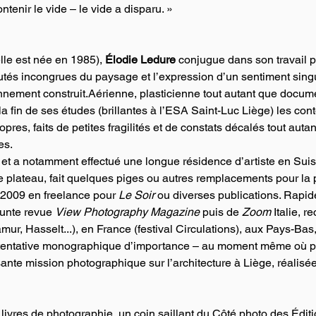
tenir le vide – le vide a disparu. »
le est née en 1985), 
Élodie Ledure
 conjugue dans son travail 
autés incongrues du paysage et l’expression d’un sentiment singu
onnement construit.Aérienne, plasticienne tout autant que docume
 fin de ses études (brillantes à l’ESA Saint-Luc Liège) les cont
opres, faits de petites fragilités et de constats décalés tout auta
es.
et a notamment effectué une longue résidence d’artiste en Suis
de plateau, fait quelques piges ou autres remplacements pour la 
s 2009 en freelance pour 
Le Soir
 ou diverses publications. Rapi
unte revue 
View Photography Magazine
 puis de 
Zoom
 Italie, 
r, Hasselt...), en France (festival Circulations), aux Pays-Bas,
 tentative monographique d’importance – au moment même où pa
ante mission photographique sur l’architecture à Liège, réalisée
 livres de photographie, un coin saillant du Côté photo des Éditi