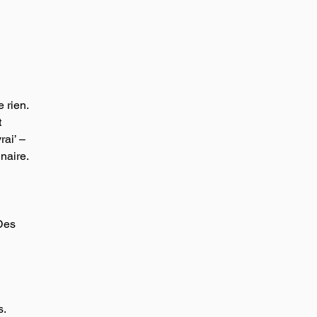
e rien. 
 
rai’ – 
naire. 
Des 
s.