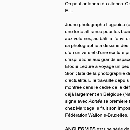
On peut entendre du silence. Con
E.L.
Jeune photographe liégeoise (el
une forte attirance pour les be
aux volumes, au bâti, à l’envir
sa photographie a dessiné dès la
d’un univers et d’une écriture pr
d’aspirations aux grands espac
Élodie Ledure a voyagé un peu 
Sion ; tâté de la photographie 
d’actualité. Elle travaille depui
montrée dans le cadre de la déf
déjà largement en Belgique (Namu
signe avec 
Apnée
 sa première
chez Mardaga le fruit son impos
Fédération Wallonie-Bruxelles.
ANGLES VIFS
 est une série de