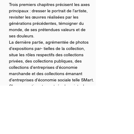
Trois premiers chapitres précisent les axes 
principaux : dresser le portrait de l’artiste, 
revisiter les œuvres réalisées par les 
générations précédentes, témoigner du 
monde, de ses prétendues valeurs et de 
ses douleurs.
La dernière partie, agrémentée de photos 
d’expositions par- tielles de la collection, 
situe les rôles respectifs des collections 
privées, des collections publiques, des 
collections d’entreprises d’économie 
marchande et des collections émanant 
d’entreprises d’économie sociale telle SMart.
Chaque partie est ponctuée de points de 
vue d’experts facili- tant sa mise en 
contexte.
*La Fondation SMartBE, initiée en 2008, est 
une émanation de SMart, structure 
d'économie sociale qui fournit aux artistes 
de nombreux services administratifs et 
financiers. SMart est présente dans dix 