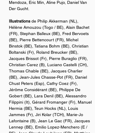
Mendoza, Eric Min, Aline Pujo, Daniel Van 
Der Gucht.
Illustrations
 de Philip Akkerman (NL), 
Hélène Amouzou (Togo / BE), Alain Bachet 
(FR), Stephan Balleux (BE), Fred Bervoets 
(BE), Pierre Bettencourt (FR), Michel 
Binstok (BE), Tatiana Bohm (BE), Christian 
Boltanski (Fr), Roland Breucker (BE), 
Jacques Brissot (Fr), Pierre Buraglio (FR), 
Christian Carez (B), Luciano Castelli (CH), 
Thomas Chable (BE), Jacques Charlier 
(BE), Jean-Jules Chasse-Pot (FR), Daniel 
Chust Peters (Esp), Cathy Coez (Fr), 
Jérôme Considérant (BE), Philippe De 
Gobert (BE), Lara Denil (BE), Alessandro 
Filippini (It), Gérard Fromanger (Fr), Manuel 
Hermia (BE), Teun Hocks (NL), Louis 
Jammes (Fr), Jiri Kolar (TCH), Marie-Jo 
Lafontaine (B), Jean Le Gac (FR), Jacques 
Lennep (BE), Emilio Lopez-Menchero (E / 