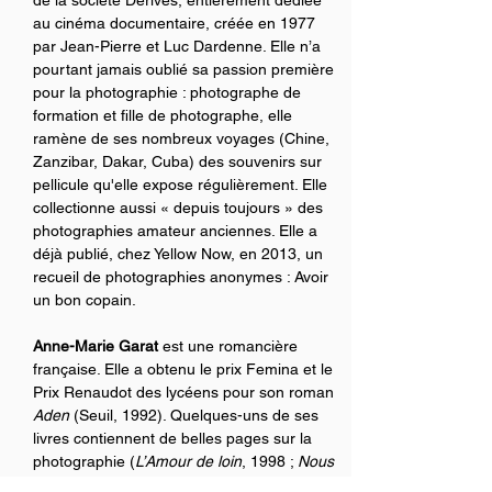
au cinéma documentaire, créée en 1977 
par Jean-Pierre et Luc Dardenne. Elle n’a 
pourtant jamais oublié sa passion première 
pour la photographie : photographe de 
formation et fille de photographe, elle 
ramène de ses nombreux voyages (Chine, 
Zanzibar, Dakar, Cuba) des souvenirs sur 
pellicule qu'elle expose régulièrement. Elle 
collectionne aussi « depuis toujours » des 
photographies amateur anciennes. Elle a 
déjà publié, chez Yellow Now, en 2013, un 
recueil de photographies anonymes : Avoir 
un bon copain.
Anne-Marie Garat
 est une romancière 
française. Elle a obtenu le prix Femina et le 
Prix Renaudot des lycéens pour son roman 
Aden
 (Seuil, 1992). Quelques-uns de ses 
livres contiennent de belles pages sur la 
photographie (
L’Amour de loin
, 1998 ; 
Nous 
nous connaissons déjà
, 2003 ; 
Hongrie
, 