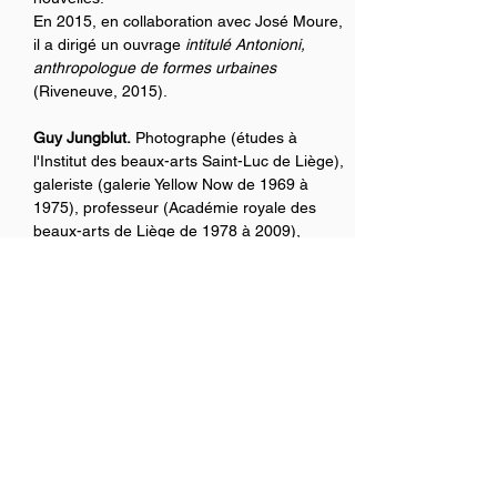
En 2015, en collaboration avec José Moure, 
il a dirigé un ouvrage 
intitulé Antonioni, 
anthropologue de formes urbaines
(Riveneuve, 2015).
Guy Jungblut.
 Photographe (études à 
l'Institut des beaux-arts Saint-Luc de Liège), 
galeriste (galerie Yellow Now de 1969 à 
1975), professeur (Académie royale des 
beaux-arts de Liège de 1978 à 2009), 
éditeur (éditions Yellow Now – Côté arts, 
Côté photo, Côté cinéma, Côté films, à côté 
–, à partir de 1973). A publié en 2012, avec 
la complicité de François de Coninck, 
Le 
Ciel vu de Belgique
 (Yellow Now, Angles 
vifs) et, en 2016, avec Jacques Piraprez-
Nutan, 
Irlande 66/69
 (Yellow Now, Les 
carnets). 