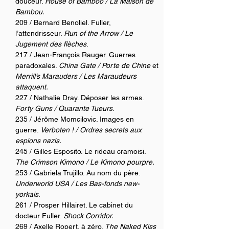
douceur. 
House of Bamboo / La Maison de 
Bambou.
209 / Bernard Benoliel. Fuller, 
l’attendrisseur. 
Run of the Arrow / Le 
Jugement des flèches
. 
217 / Jean-François Rauger. Guerres 
paradoxales. 
China Gate / Porte de Chine 
et
Merrill’s Marauders / Les Maraudeurs 
attaquent. 
227 / Nathalie Dray. Déposer les armes. 
Forty Guns / Quarante Tueurs
. 
235 / Jérôme Momcilovic. Images en 
guerre. 
Verboten ! / Ordres secrets aux 
espions nazis. 
245 / Gilles Esposito. Le rideau cramoisi.  
The Crimson Kimono / Le Kimono pourpre.
253 / Gabriela Trujillo. Au nom du père. 
Underworld USA / Les Bas-fonds new-
yorkais
. 
261 / Prosper Hillairet. Le cabinet du 
docteur Fuller. 
Shock Corridor. 
269 / Axelle Ropert. à zéro. 
The Naked Kiss 