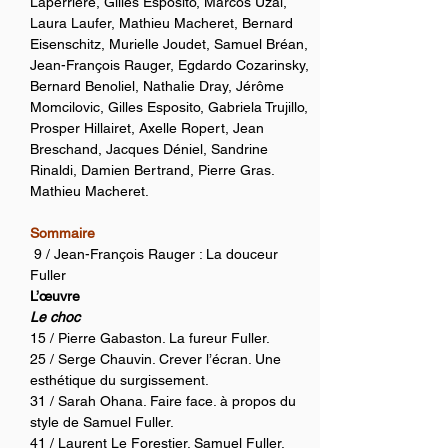
Laperrière, Gilles Esposito, Marcos Uzal, 
Laura Laufer, Mathieu Macheret, Bernard 
Eisenschitz, Murielle Joudet, Samuel Bréan, 
Jean-François Rauger, Egdardo Cozarinsky, 
Bernard Benoliel, Nathalie Dray, Jérôme 
Momcilovic, Gilles Esposito, Gabriela Trujillo, 
Prosper Hillairet, Axelle Ropert, Jean 
Breschand, Jacques Déniel, Sandrine 
Rinaldi, Damien Bertrand, Pierre Gras. 
Mathieu Macheret. 
Sommaire
 9 / Jean-François Rauger : La douceur 
Fuller 
L’œuvre
Le choc
15 / Pierre Gabaston. La fureur Fuller.   
25 / Serge Chauvin. Crever l’écran. Une 
esthétique du surgissement.
31 / Sarah Ohana. Faire face. à propos du 
style de Samuel Fuller.  
41 / Laurent Le Forestier. Samuel Fuller, 