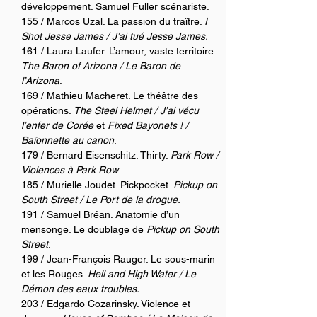
développement. Samuel Fuller scénariste. 
155 / Marcos Uzal. La passion du traître. 
I 
Shot Jesse James / J’ai tué Jesse James. 
161 / Laura Laufer. L’amour, vaste territoire. 
The Baron of Arizona / Le Baron de 
l’Arizona
.
169 / Mathieu Macheret. Le théâtre des 
opérations. 
The Steel Helmet / J’ai vécu 
l’enfer de Corée 
et 
Fixed Bayonets ! / 
Baïonnette au canon
. 
179 / Bernard Eisenschitz. Thirty. 
Park Row / 
Violences à Park Row
. 
185 / Murielle Joudet. Pickpocket. 
Pickup on 
South Street / Le Port de la drogue.
191 / Samuel Bréan. Anatomie d’un 
mensonge. Le doublage de 
Pickup on South 
Street
. 
199 / Jean-François Rauger. Le sous-marin 
et les Rouges. 
Hell and High Water / Le 
Démon des eaux troubles.
203 / Edgardo Cozarinsky. Violence et 