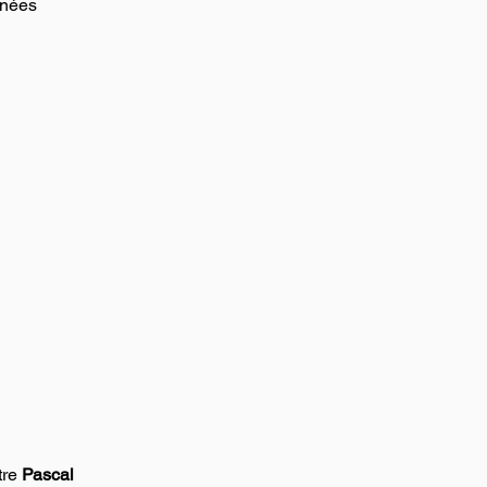
nées 
re 
Pascal 