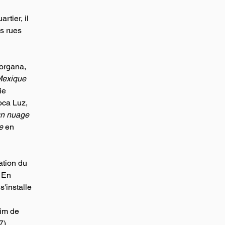
tier, il 
s rues 
Morgana, 
Mexique 
ie 
ca Luz, 
un nuage 
e 
en 
ation du 
 En 
'installe 
 
im de 
)...