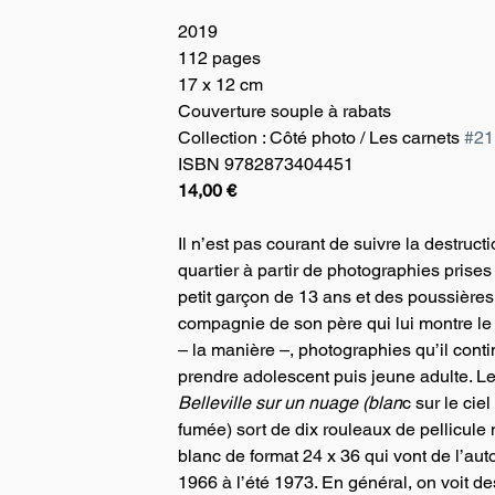
2019
112 pages
17 x 12 cm
Couverture souple à rabats 
Collection : Côté photo / Les carnets 
#21
ISBN 9782873404451 
14,00 €
Il n’est pas courant de suivre la destructi
quartier à partir de photographies prises
petit garçon de 13 ans et des poussières
compagnie de son père qui lui montre le
– la manière –, photographies qu’il conti
prendre adolescent puis jeune adulte. Le
Belleville sur un nuage (blan
c sur le ciel
fumée) sort de dix rouleaux de pellicule n
blanc de format 24 x 36 qui vont de l’au
1966 à l’été 1973. En général, on voit de