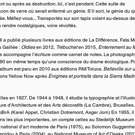
t ou après sa destruction. Ici, c’est pendant. Cette suite de 
n de verre où serait enfermé un génie. S’il sort, le génie du quar
ée. Méfiez-vous... Transportés sur son tapis volant au-dessus de
s rendre nostalgiques, voire révoltés.
Il a publié plusieurs livres aux éditions de La Différence, Fata 
 Galilée : 
Oldies
 en 2012, 
Trébuchet 
en 2015
,
Enterrement au 
hie accompagne l’écriture comme carnet de notes. La photograph
1990 en même temps qu’une conscience du drame écologique. Po
 album est paru en 2010 aux éditions RM/Toluca. 
Belleville sur 
tions Yellow Now après 
Énigmes et portraits dans la Sierra Madr
lles en 1927. De 1944 à 1948, il étudie la typographie et l'illustr
eure d'Architecture et des Arts décoratifs (La Cambre), Bruxelles.
BrA (Karel Appel, Christian Dotremont, Asger Jorn) En 1955, il s
ions les plus importantes, on compte celles au Stedelijk Museum
national d’art moderne de Paris (1975), au Solomon Guggenhe
pidou à Paris (2004), au National Museum of Art d’Osaka (2017