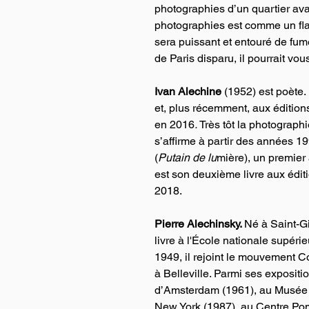
photographies d’un quartier avan
photographies est comme un flaco
sera puissant et entouré de fum
de Paris disparu, il pourrait vou
Ivan Alechine 
(1952) est poète. 
et, plus récemment, aux éditions
en 2016
.
 Très tôt la photograp
s’affirme à partir des années 
(
Putain de lu
mière), un premier
est son deuxième
livre aux édi
2018.
Pierre Alechinsky. 
Né à Saint-Gi
livre à l'École nationale supéri
1949, il rejoint le mouvement Co
à Belleville. Parmi ses exposit
d’Amsterdam (1961), au Musée 
New York (1987), au Centre Pom