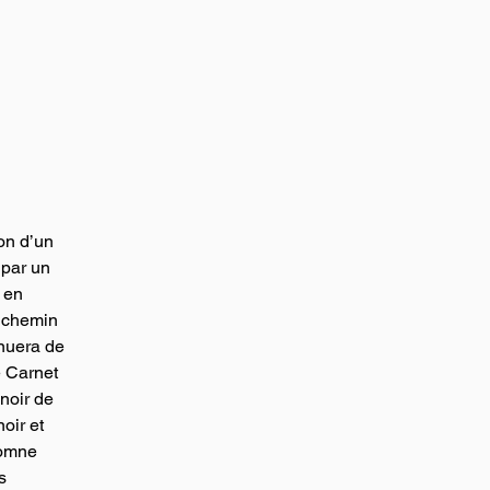
on d’un 
 par un 
 en 
 chemin 
nuera de 
 Carnet 
 noir de 
oir et 
tomne 
s 