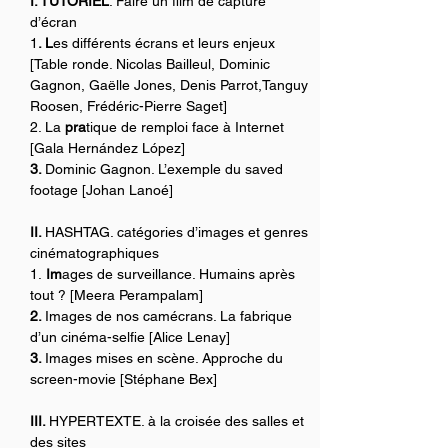
I. TUTORIEL
. Faire un film de capture 
d’écran
1
. L
es différents écrans et leurs enjeux 
[Table ronde. Nicolas Bailleul, Dominic 
Gagnon, Gaëlle Jones, Denis Parrot,Tanguy 
Roosen, Frédéric-Pierre Saget]
2. La 
pra
tique de remploi face à Internet 
[Gala Hernández López] 
3. 
Dominic Gagnon. L’exemple du saved 
footage [Johan Lanoé]
II. 
HASHTAG. catégories d’images et genres 
cinématographiques
1.
 Im
ages de surveillance. Humains après 
tout ? [Meera Perampalam] 
2. 
Images de nos camécrans. La fabrique 
d’un cinéma-selfie [Alice Lenay] 
3. 
Images mises en scène. Approche du 
screen-movie [Stéphane Bex]
III. 
HYPERTEXTE. à la croisée des salles et 
des sites