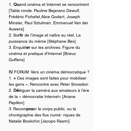
1.
 Qu
and cinéma et Internet se rencontrent 
[Table ronde. Pauline Bejarano Dewulf, 
Frédéric Fichefet,Alice Godart, Joseph 
Minster, Paul Sztulman, Emmanuel Van der 
Auwera]
2. So
rti
r de l’image et naître au réel. La 
puissance du mème [Stéphane Bex]
3. Enquêt
er 
sur les archives. Figure du 
cinéma et pratique d’Internet [Brieuc 
Guffens]
IV. 
FORUM. Vers un cinéma démocratique ?
1.
 « 
Ces images sont faites pour mobiliser 
les gens ». Rencontre avec Peter Snowdon
2.
 Dé
léguer la caméra aux amateurs à l’ère 
de la « démocratie Internet» [Ariane 
Papillon]
3. Recom
pos
er le corps public, ou la 
chorégraphie des flux numé- riques de 
Natalie Bookchin [Jacopo Rasmi]