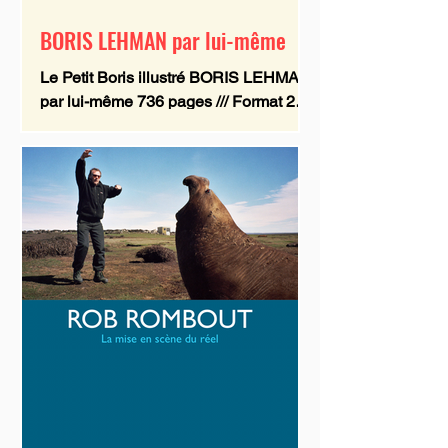
BORIS LEHMAN par lui-même
Le Petit Boris illustré BORIS LEHMAN
par lui-même 736 pages /// Format 24 x
17 cm Illustr. n & b et coul. /// couv.
cartonnée Collection : Côté cinéma
ISBN 9782873404925 59,00 € Pour la
première fois, un livre qui cerne au
plus près la figure presque légendaire
du cinéaste belge Boris Lehman. Ici,
aucune analyse de films, aucune
critique. Il s’agit plutôt d’un livre
d’artiste, portrait de Boris par lui-
même, qui se présente sous forme de
fragments savamment agencés,
mêlant de