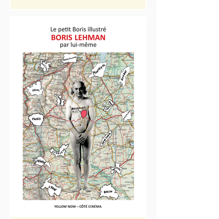
Catherine Bizern* 232 pages /// 17 x
12 cm Illustr. n & b. /// Couv. souple
Collection : Côté cinéma Coédition :
Addoc ISBN 9782873404932 15,00 €
« Les manières de faire sont toujours
des manières de penser » disait Jean-
Louis Comolli. Avec le cinéma pour
désir partagé et le documentaire
comme territoire commun, des
cinéastes échangent leurs idées, leurs
expériences, leurs points de vue.
Réunis par petits groupes