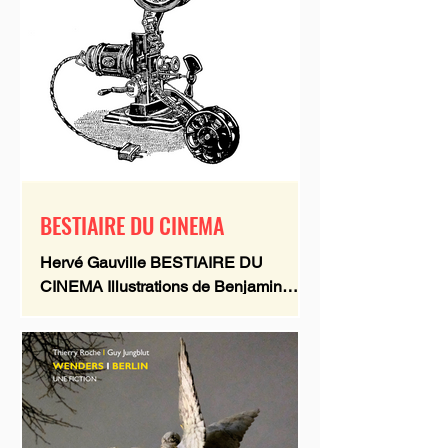
BESTIAIRE DU CINEMA
Hervé Gauville BESTIAIRE DU
CINEMA Illustrations de Benjamin
Monti 280 pages /// Format 21 x 16,5
cm Illus. n. et bl. /// Couverture souple
à rabats Collection : Côté cinéma
ISBN 9782873405069 25,00 € 2024
Le livre L'idée originelle d'une
réflexion sur la place et l'image de