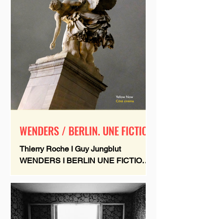
l'animal au cinéma est venue de la
découverte de Béliers , film du
cinéaste islandais Grímur Hákonarson.
À travers l'histoire de deux frères
ennemis, flanqués chacun de son
bélier, s'établissait une relat
WENDERS / BERLIN. UNE FICTION
Thierry Roche I Guy Jungblut
WENDERS I BERLIN UNE FICTION
328 pages / Format 21 x 16,5 cm Illus.
couleur / Couverture souple à rabats...